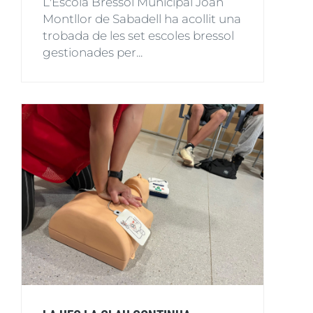
L'Escola Bressol Municipal Joan
Montllor de Sabadell ha acollit una
trobada de les set escoles bressol
gestionades per...