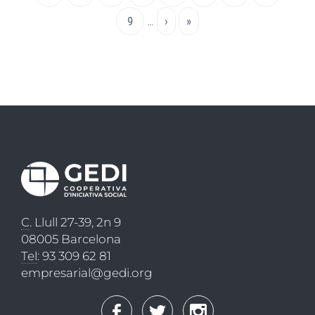
actual
Page
9
…
Pàgina
›
Última
»
següent
pàgina
C
. Llull 27-39, 2n 9
08005 Barcelona
Tel
: 93 309 62 81
empresarial@gedi.org