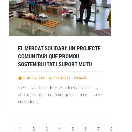
EL MERCAT SOLIDARI: UN PROJECTE
COMUNITARI QUE PROMOU
SOSTENIBILITAT I SUPORT MUTU
INFÀNCIA I FAMÍLIA, EDUCACIÓ I FORMACIÓ
Les escoles CEIF Andreu Castells,
Arraona i Can Puiggener impulsen
des de fa
Paginació
Pàgina
1
Page
2
Page
3
Page
4
Page
5
Page
6
Page
7
Page
8