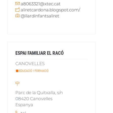
a8063321@xtec.cat
aliretcardona.blogspot.com/
@llardinfantsaliret
ESPAI FAMILIAR EL RACÓ
CANOVELLES
EDUCACIÓ I FORMACIÓ
Parc de la Quitxalla, s/n
08420
Canovelles
Espanya