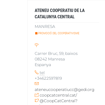
ATENEU COOPERATIU DE LA
CATALUNYA CENTRAL
MANRESA
PROMOCIÓ DEL COOPERATIVISME
Carrer Bruc, 59, baixos
08242
Manresa
Espanya
tel
+34622597819
ateneucooperatiucc@gedi.org
coopcatcentral.cat/
@CoopCatCentral?