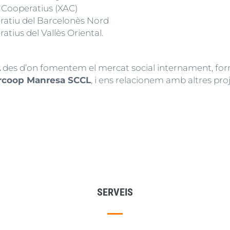
s Cooperatius (XAC)
eratiu del Barcelonès Nord
atius del Vallès Oriental.
L
des d’on fomentem el mercat social internament, fo
rcoop Manresa SCCL
, i ens relacionem amb altres pro
SERVEIS