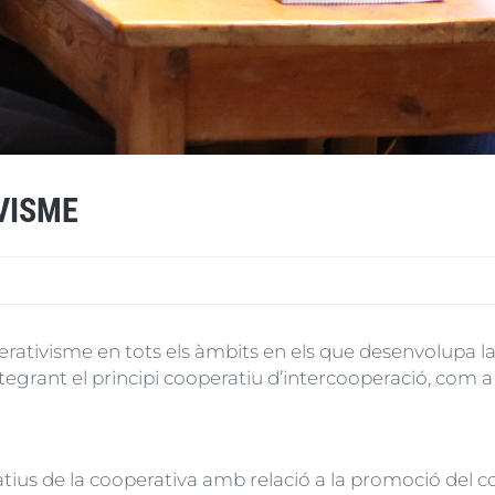
VISME
ativisme en tots els àmbits en els que desenvolupa la se
tegrant el principi cooperatiu d’intercooperació, com a t
atius de la cooperativa amb relació a la promoció del co