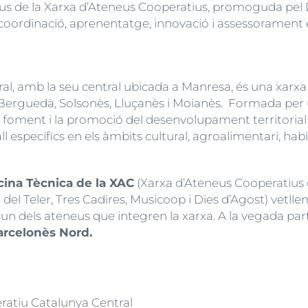
us de la Xarxa d’Ateneus Cooperatius, promoguda pel 
oordinació, aprenentatge, innovació i assessorament en
l, amb la seu central ubicada a Manresa, és una xarxa 
Berguedà, Solsonès, Lluçanès i Moianès. Formada per 
l foment i la promoció del desenvolupament territorial 
l específics en els àmbits cultural, agroalimentari, habi
cina Tècnica de la XAC
(Xarxa d’Ateneus Cooperatius 
del Teler, Tres Cadires, Musicoop i Dies d’Agost) vetllem
un dels ateneus que integren la xarxa. A la vegada pa
 Barcelonès Nord.
ratiu Catalunya Central