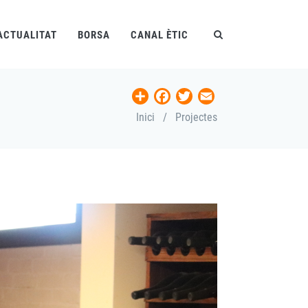
ACTUALITAT
BORSA
CANAL ÈTIC
Share
Facebook
Twitter
Email
Inici
/
Projectes