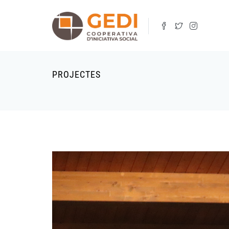
Vés
al
contingut
PROJECTES