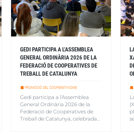
GEDI PARTICIPA A L’ASSEMBLEA
L
GENERAL ORDINÀRIA 2026 DE LA
X
FEDERACIÓ DE COOPERATIVES DE
D
TREBALL DE CATALUNYA
O
PROMOCIÓ DEL COOPERATIVISME
Gedi participa a l’Assemblea
L
General Ordinària 2026 de la
(
Federació de Cooperatives de
p
Treball de Catalunya, celebrada...
s