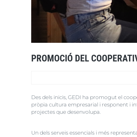
PROMOCIÓ DEL COOPERATI
Des dels inicis, GEDI ha promogut el cooper
pròpia cultura empresarial i responent i in
projectes que desenvolupa.
Un dels serveis essencials i més represent