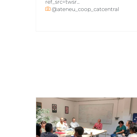
ref_src=twsr...
@ateneu_coop_catcentral