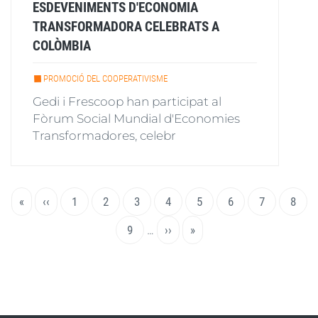
ESDEVENIMENTS D'ECONOMIA
TRANSFORMADORA CELEBRATS A
COLÒMBIA
PROMOCIÓ DEL COOPERATIVISME
Gedi i Frescoop han participat al
Fòrum Social Mundial d'Economies
Transformadores, celebr
Paginació
Primera
«
Pàgina
‹‹
Page
1
Page
2
Pàgina
3
Page
4
Page
5
Page
6
Page
7
Page
8
pàgina
anterior
actual
Page
9
…
Pàgina
››
Última
»
següent
pàgina