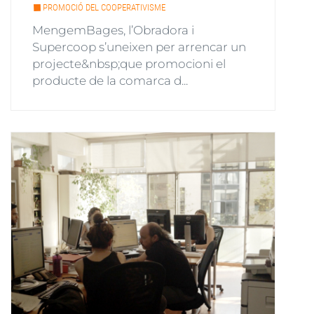
PROMOCIÓ DEL COOPERATIVISME
MengemBages, l’Obradora i
Supercoop s’uneixen per arrencar un
projecte&nbsp;que promocioni el
producte de la comarca d...