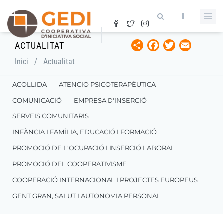
Vés
al
contingut
Share
Facebook
Twitter
Email
ACTUALITAT
Fil
Inici
/
Actualitat
d'ariadna
ACOLLIDA
ATENCIO PSICOTERAPÈUTICA
COMUNICACIÓ
EMPRESA D'INSERCIÓ
SERVEIS COMUNITARIS
INFÀNCIA I FAMÍLIA, EDUCACIÓ I FORMACIÓ
PROMOCIÓ DE L'OCUPACIÓ I INSERCIÓ LABORAL
PROMOCIÓ DEL COOPERATIVISME
COOPERACIÓ INTERNACIONAL I PROJECTES EUROPEUS
GENT GRAN, SALUT I AUTONOMIA PERSONAL