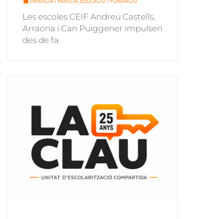
INFÀNCIA I FAMÍLIA, EDUCACIÓ I FORMACIÓ
Les escoles CEIF Andreu Castells,
Arraona i Can Puiggener impulsen
des de fa