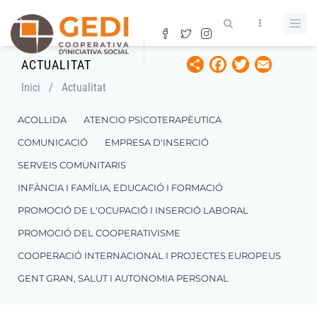
Vés
al
contingut
Share
Facebook
Twitter
Email
ACTUALITAT
Fil
Inici
/
Actualitat
d'ariadna
ACOLLIDA
ATENCIO PSICOTERAPÈUTICA
COMUNICACIÓ
EMPRESA D'INSERCIÓ
SERVEIS COMUNITARIS
INFÀNCIA I FAMÍLIA, EDUCACIÓ I FORMACIÓ
PROMOCIÓ DE L'OCUPACIÓ I INSERCIÓ LABORAL
PROMOCIÓ DEL COOPERATIVISME
COOPERACIÓ INTERNACIONAL I PROJECTES EUROPEUS
GENT GRAN, SALUT I AUTONOMIA PERSONAL