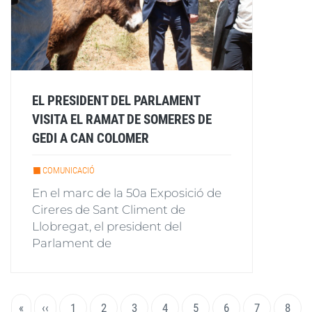
EL PRESIDENT DEL PARLAMENT
VISITA EL RAMAT DE SOMERES DE
GEDI A CAN COLOMER
COMUNICACIÓ
En el marc de la 50a Exposició de
Cireres de Sant Climent de
Llobregat, el president del
Parlament de
Paginació
Primera
«
Pàgina
‹‹
Page
1
Pàgina
2
Page
3
Page
4
Page
5
Page
6
Page
7
Page
8