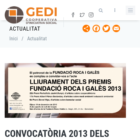
Vés
al
contingut
Share
Facebook
Twitter
Email
ACTUALITAT
Fil
Inici
/
Actualitat
d'ariadna
CONVOCATÒRIA 2013 DELS