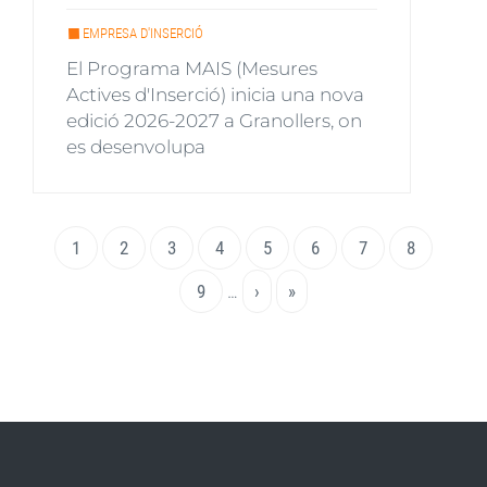
EMPRESA D'INSERCIÓ
El Programa MAIS (Mesures
Actives d'Inserció) inicia una nova
edició 2026-2027 a Granollers, on
es desenvolupa
Paginació
Pàgina
1
Page
2
Page
3
Page
4
Page
5
Page
6
Page
7
Page
8
actual
Page
9
…
Pàgina
›
Última
»
següent
pàgina