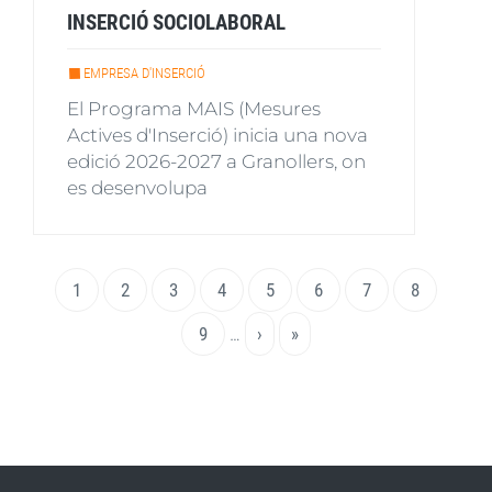
INSERCIÓ SOCIOLABORAL
EMPRESA D'INSERCIÓ
El Programa MAIS (Mesures
Actives d'Inserció) inicia una nova
edició 2026-2027 a Granollers, on
es desenvolupa
Paginació
Pàgina
1
Page
2
Page
3
Page
4
Page
5
Page
6
Page
7
Page
8
actual
Page
9
…
Pàgina
›
Última
»
següent
pàgina