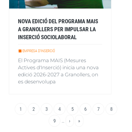
NOVA EDICIÓ DEL PROGRAMA MAIS
A GRANOLLERS PER IMPULSAR LA
INSERCIÓ SOCIOLABORAL
EMPRESA D'INSERCIÓ
El Programa MAIS (Mesures
Actives d'Inserció) inicia una nova
edició 2026-2027 a Granollers, on
es desenvolupa
Paginació
Pàgina
1
Page
2
Page
3
Page
4
Page
5
Page
6
Page
7
Page
8
actual
Page
9
…
Pàgina
›
Última
»
següent
pàgina