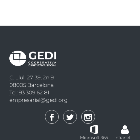
C
. Llull 27-39, 2n 9
08005 Barcelona
Tel
: 93 309 62 81
empresarial@gedi.org
Microsoft 365
Intranet