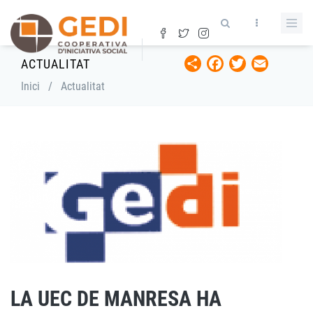
Vés
al
contingut
Share
Facebook
Twitter
Email
ACTUALITAT
Fil
Inici
/
Actualitat
d'ariadna
LA UEC DE MANRESA HA