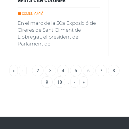
GEDI A CAN COLOMER
COMUNICACIÓ
En el marc de la 50a Exposició de
Cireres de Sant Climent de
Llobregat, el president del
Parlament de
Paginació
Primera
«
Pàgina
‹
…
Page
2
Page
3
Page
4
Page
5
Pàgina
6
Page
7
Page
8
pàgina
anterior
actual
Page
9
Page
10
…
Pàgina
›
Última
»
següent
pàgina