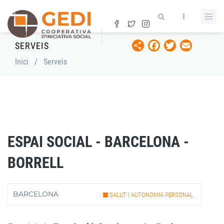
Vés
al
contingut
Share
Facebook
Twitter
Email
SERVEIS
Fil
Inici
/
Serveis
d'ariadna
ESPAI SOCIAL - BARCELONA -
BORRELL
BARCELONA
SALUT I AUTONOMIA PERSONAL