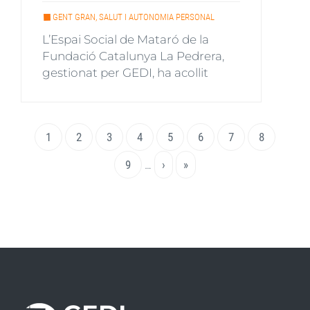
GENT GRAN, SALUT I AUTONOMIA PERSONAL
L’Espai Social de Mataró de la
Fundació Catalunya La Pedrera,
gestionat per GEDI, ha acollit
Paginació
Pàgina
1
Page
2
Page
3
Page
4
Page
5
Page
6
Page
7
Page
8
actual
Page
9
…
Pàgina
›
Última
»
següent
pàgina