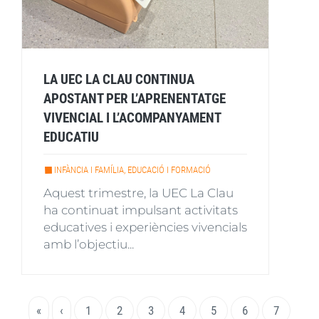
LA UEC LA CLAU CONTINUA
APOSTANT PER L’APRENENTATGE
VIVENCIAL I L’ACOMPANYAMENT
EDUCATIU
INFÀNCIA I FAMÍLIA, EDUCACIÓ I FORMACIÓ
Aquest trimestre, la UEC La Clau
ha continuat impulsant activitats
educatives i experiències vivencials
amb l’objectiu...
Paginació
Primera
«
Pàgina
‹
Page
1
Page
2
Page
3
Page
4
Pàgina
5
Page
6
Page
7