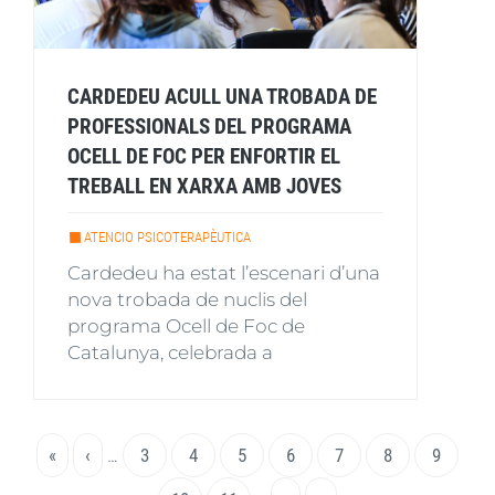
CARDEDEU ACULL UNA TROBADA DE
PROFESSIONALS DEL PROGRAMA
OCELL DE FOC PER ENFORTIR EL
TREBALL EN XARXA AMB JOVES
ATENCIO PSICOTERAPÈUTICA
Cardedeu ha estat l’escenari d’una
nova trobada de nuclis del
programa Ocell de Foc de
Catalunya, celebrada a
Paginació
Primera
«
Pàgina
‹
…
Page
3
Page
4
Page
5
Page
6
Pàgina
7
Page
8
Page
9
pàgina
anterior
actual