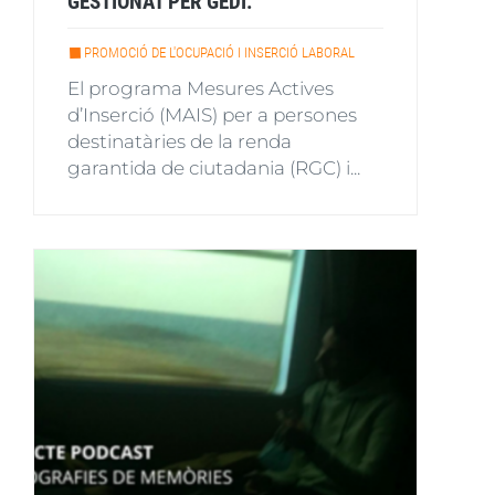
GESTIONAT PER GEDI.
PROMOCIÓ DE L'OCUPACIÓ I INSERCIÓ LABORAL
El programa Mesures Actives
d’Inserció (MAIS) per a persones
destinatàries de la renda
garantida de ciutadania (RGC) i...