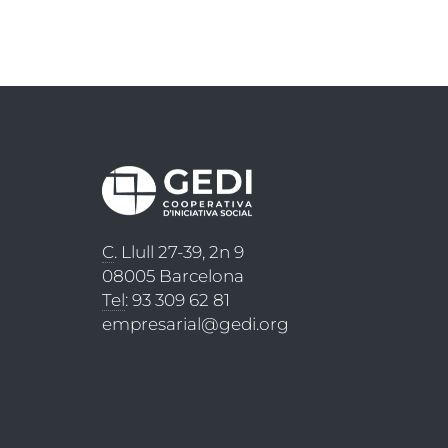
C
. Llull 27-39, 2n 9
08005 Barcelona
Tel
: 93 309 62 81
empresarial@gedi.org