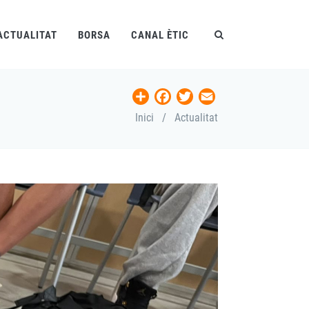
ACTUALITAT
BORSA
CANAL ÈTIC
Share
Facebook
Twitter
Email
Inici
/
Actualitat