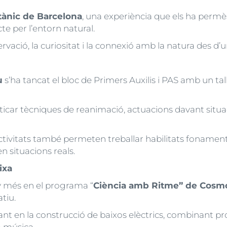
tànic de Barcelona
, una experiència que els ha permès
te per l’entorn natural.
rvació, la curiositat i la connexió amb la natura des d’u
u
s’ha tancat el bloc de Primers Auxilis i PAS amb un ta
acticar tècniques de reanimació, actuacions davant situ
tivitats també permeten treballar habilitats fonamental
en situacions reals.
ixa
y més en el programa “
Ciència amb Ritme” de Cosm
atiu.
ant en la construcció de baixos elèctrics, combinant pr