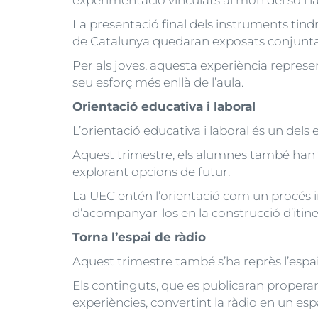
experimentació vinculats al món del so i l
La presentació final dels instruments tind
de Catalunya quedaran exposats conjunt
Per als joves, aquesta experiència represent
seu esforç més enllà de l’aula.
Orientació educativa i laboral
L’orientació educativa i laboral és un dels 
Aquest trimestre, els alumnes també han
explorant opcions de futur.
La UEC entén l’orientació com un procés ind
d’acompanyar-los en la construcció d’itiner
Torna l’espai de ràdio
Aquest trimestre també s’ha reprès l’espa
Els continguts, que es publicaran properam
experiències, convertint la ràdio en un espai