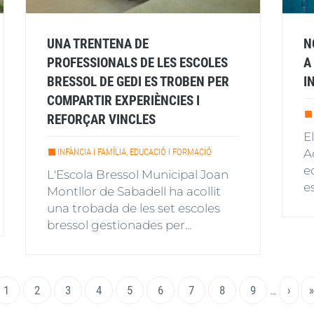
UNA TRENTENA DE
N
PROFESSIONALS DE LES ESCOLES
A
BRESSOL DE GEDI ES TROBEN PER
I
COMPARTIR EXPERIÈNCIES I
REFORÇAR VINCLES
E
INFÀNCIA I FAMÍLIA, EDUCACIÓ I FORMACIÓ
A
e
L'Escola Bressol Municipal Joan
e
Montllor de Sabadell ha acollit
una trobada de les set escoles
bressol gestionades per...
Pàgina
1
Page
2
Page
3
Page
4
Page
5
Page
6
Page
7
Page
8
Page
9
…
Pàgin
›
»
actual
següe