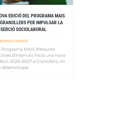
OVA EDICIÓ DEL PROGRAMA MAIS
 GRANOLLERS PER IMPULSAR LA
NSERCIÓ SOCIOLABORAL
EMPRESA D'INSERCIÓ
l Programa MAIS (Mesures
ctives d'Inserció) inicia una nova
dició 2026-2027 a Granollers, on
s desenvolupa
a
Última
nt
pàgina