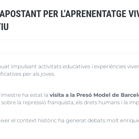
APOSTANT PER L’APRENENTATGE VIV
IU
uat impulsant activitats educatives i experiències vive
icatives per als joves.
rimestre ha estat la
visita a la Presó Model de Barce
ar sobre la repressió franquista, els drets humans i la 
nèixer el context històric ha generat debats molt enri