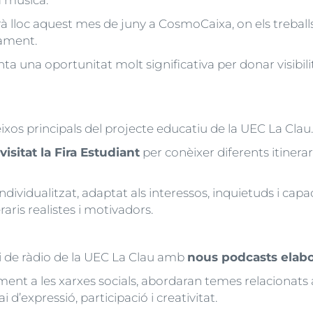
a música.
rà lloc aquest mes de juny a CosmoCaixa, on els treball
ament.
a una oportunitat molt significativa per donar visibilita
eixos principals del projecte educatiu de la UEC La Clau.
visitat la Fira Estudiant
per conèixer diferents itinerar
ividualitzat, adaptat als interessos, inquietuds i capa
aris realistes i motivadors.
i de ràdio de la UEC La Clau amb
nous podcasts elabo
ent a les xarxes socials, abordaran temes relacionats a
 d’expressió, participació i creativitat.