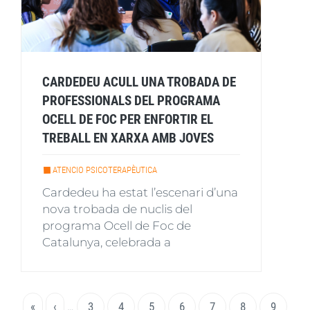
CARDEDEU ACULL UNA TROBADA DE
PROFESSIONALS DEL PROGRAMA
OCELL DE FOC PER ENFORTIR EL
TREBALL EN XARXA AMB JOVES
ATENCIO PSICOTERAPÈUTICA
Cardedeu ha estat l’escenari d’una
nova trobada de nuclis del
programa Ocell de Foc de
Catalunya, celebrada a
Paginació
Primera
«
Pàgina
‹
…
Page
3
Page
4
Page
5
Page
6
Pàgina
7
Page
8
Page
9