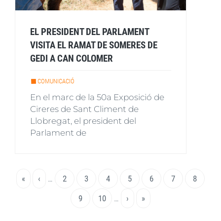
EL PRESIDENT DEL PARLAMENT
VISITA EL RAMAT DE SOMERES DE
GEDI A CAN COLOMER
COMUNICACIÓ
En el marc de la 50a Exposició de
Cireres de Sant Climent de
Llobregat, el president del
Parlament de
Paginació
Primera
«
Pàgina
‹
…
Page
2
Page
3
Page
4
Page
5
Pàgina
6
Page
7
Page
8
pàgina
anterior
actual
Page
9
Page
10
…
Pàgina
›
Última
»
següent
pàgina