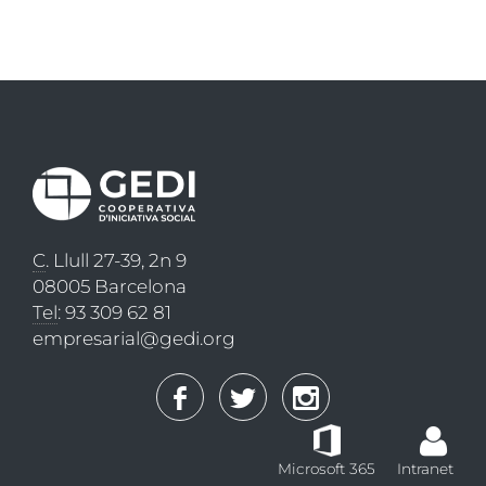
C
. Llull 27-39, 2n 9
08005 Barcelona
Tel
: 93 309 62 81
empresarial@gedi.org
Microsoft 365
Intranet